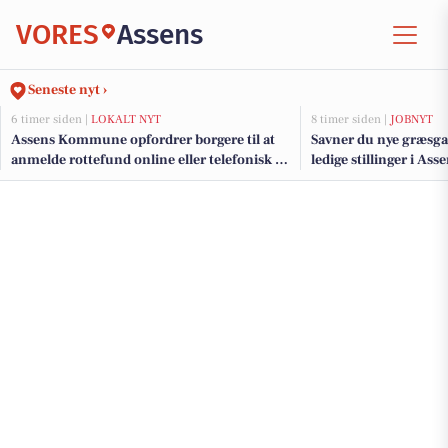
VORES
Assens
Seneste nyt ›
6 timer siden |
LOKALT NYT
8 timer siden |
JOBNYT
Assens Kommune opfordrer borgere til at
Savner du nye græsga
anmelde rottefund online eller telefonisk på
ledige stillinger i As
hverdage