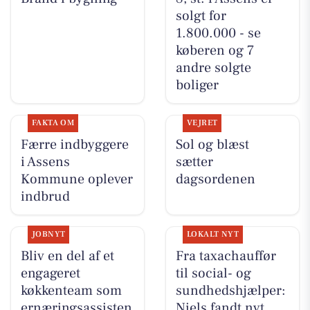
solgt for
1.800.000 - se
køberen og 7
andre solgte
boliger
FAKTA OM
VEJRET
Færre indbyggere
Sol og blæst
i Assens
sætter
Kommune oplever
dagsordenen
indbrud
JOBNYT
LOKALT NYT
Bliv en del af et
Fra taxachauffør
engageret
til social- og
køkkenteam som
sundhedshjælper:
ernæringsassisten
Niels fandt nyt