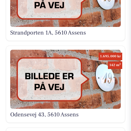
Strandporten 1A, 5610 Assens
1.695.000 kr
2
142 m
Odensevej 43, 5610 Assens