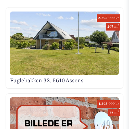
2.295.000 kr
2
207 m
Fuglebakken 32, 5610 Assens
1.295.000 kr
2
98 m