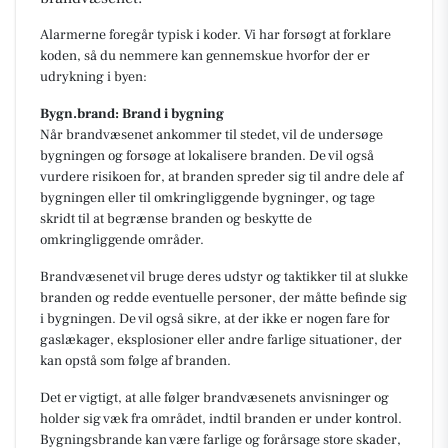
Alarmerne foregår typisk i koder. Vi har forsøgt at forklare
koden, så du nemmere kan gennemskue hvorfor der er
udrykning i byen:
Bygn.brand: Brand i bygning
Når brandvæsenet ankommer til stedet, vil de undersøge
bygningen og forsøge at lokalisere branden. De vil også
vurdere risikoen for, at branden spreder sig til andre dele af
bygningen eller til omkringliggende bygninger, og tage
skridt til at begrænse branden og beskytte de
omkringliggende områder.
Brandvæsenet vil bruge deres udstyr og taktikker til at slukke
branden og redde eventuelle personer, der måtte befinde sig
i bygningen. De vil også sikre, at der ikke er nogen fare for
gaslækager, eksplosioner eller andre farlige situationer, der
kan opstå som følge af branden.
Det er vigtigt, at alle følger brandvæsenets anvisninger og
holder sig væk fra området, indtil branden er under kontrol.
Bygningsbrande kan være farlige og forårsage store skader,