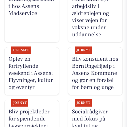
t hos Assens
arbejdsliv i
Madservice
ældreplejen og
viser vejen for
voksne under
uddannelse
DET SKER
JOBNYT
Oplev en
Bliv konsulent hos
fortryllende
BørnUngeHjælp i
weekend i Assens:
Assens Kommune
Flyvninger, kultur
og gør en forskel
og eventyr
for børn og unge
JOBNYT
JOBNYT
Bliv projektleder
Socialrådgiver
for spændende
med fokus på
byggeprojekter i
kvalitet og