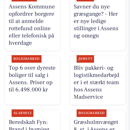
Assens Kommune
Savner du nye
opfordrer borgere
græsgange? - Her
til at anmelde
er nye ledige
rottefund online
stillinger i Assens
eller telefonisk på
og omegn
hverdage
BOLIGMARKED
JOBNYT
Top 6 over dyreste
Bliv pakkeri- og
boliger til salg i
logistikmedarbejd
Assens. Priser op
er i et stærkt team
til 6.498.000 kr
hos Assens
Madservice
ALARM112
BOLIGMARKED
Beredskab Fyn:
Græsholmvænget
Brand i bygning
8, st. i Assens er