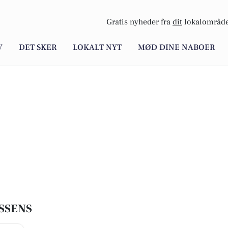
Gratis nyheder fra
dit
lokalområde
V
DET SKER
LOKALT NYT
MØD DINE NABOER
SSENS