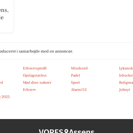
ens,
de
produceret i samarbejde med en annoncør.
Erhvervsprofil
Mindeord
Lykønsk
Opslagstavlen
Padel
Ishocke
ed
Mød dine naboer
Sport
Boligma
Erhverv
Alarm112
Jobnyt
 2025
VORES
Assens