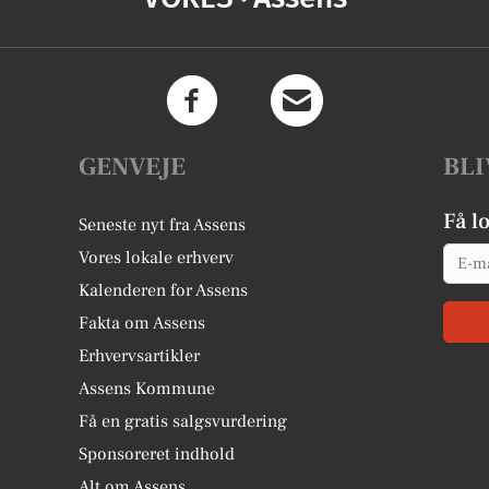
GENVEJE
BLI
Få l
Seneste nyt fra Assens
Email
Vores lokale erhverv
Kalenderen for Assens
Fakta om Assens
Erhvervsartikler
Assens Kommune
Få en gratis salgsvurdering
Sponsoreret indhold
Alt om Assens