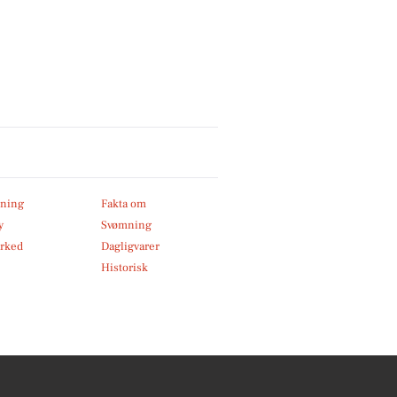
ning
Fakta om
y
Svømning
rked
Dagligvarer
Historisk