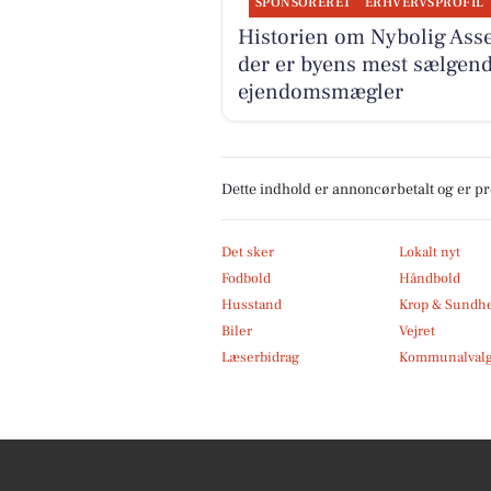
SPONSORERET
ERHVERVSPROFIL
Historien om Nybolig Ass
der er byens mest sælgen
ejendomsmægler
Dette indhold er annoncørbetalt og er 
Det sker
Lokalt nyt
Fodbold
Håndbold
Husstand
Krop & Sundh
Biler
Vejret
Læserbidrag
Kommunalvalg