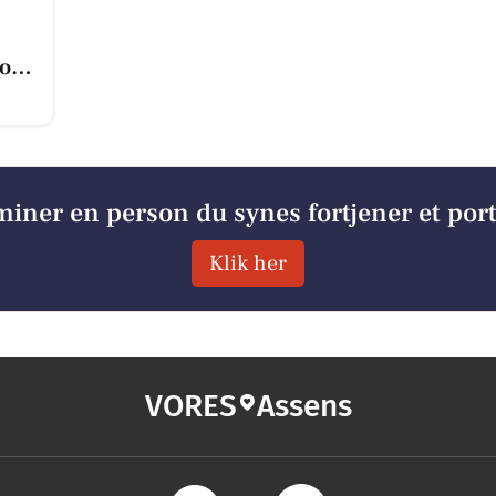
godt
iner en person du synes fortjener et por
Klik her
VORES
Assens