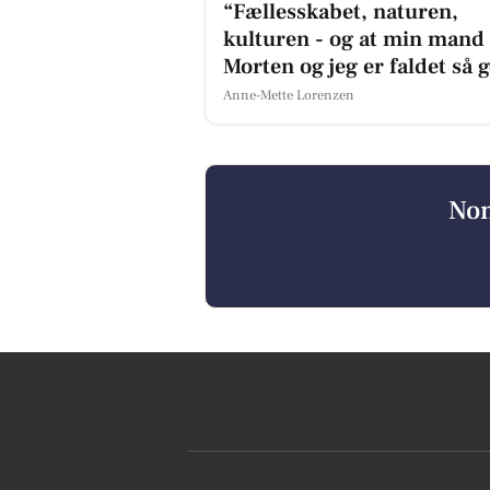
“Fællesskabet, naturen,
kulturen - og at min mand
Morten og jeg er faldet så 
og hurtigt ind.”
Anne-Mette Lorenzen
Nom