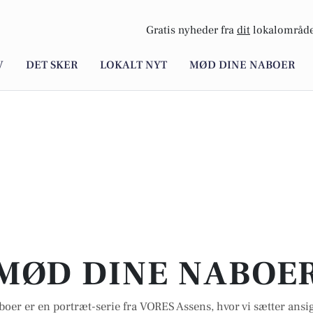
Gratis nyheder fra
dit
lokalområde
V
DET SKER
LOKALT NYT
MØD DINE NABOER
MØD DINE NABOE
oer er en portræt-serie fra VORES Assens, hvor vi sætter ans