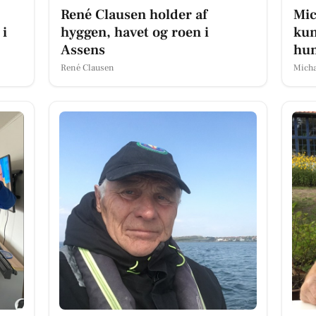
René Clausen holder af
Mic
 i
hyggen, havet og roen i
kun
Assens
hu
René Clausen
Micha