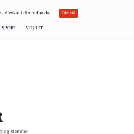
 -
direkte i din indbakke
Tilmeld
SPORT
VEJRET
R
igt og stemme