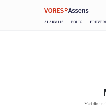
VORES
Assens
ALARM112
BOLIG
ERHVER
Mød dine nab