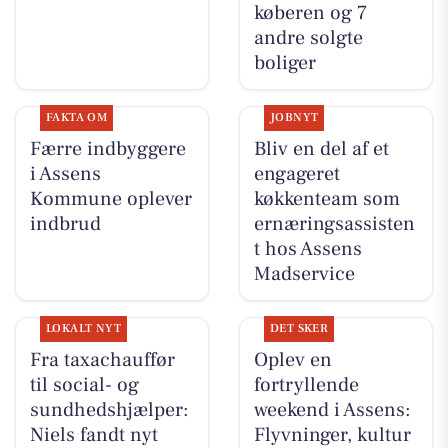
køberen og 7
andre solgte
boliger
FAKTA OM
JOBNYT
Færre indbyggere
Bliv en del af et
i Assens
engageret
Kommune oplever
køkkenteam som
indbrud
ernæringsassisten
t hos Assens
Madservice
LOKALT NYT
DET SKER
Fra taxachauffør
Oplev en
til social- og
fortryllende
sundhedshjælper:
weekend i Assens:
Niels fandt nyt
Flyvninger, kultur