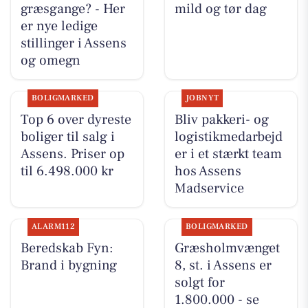
græsgange? - Her
mild og tør dag
er nye ledige
stillinger i Assens
og omegn
BOLIGMARKED
JOBNYT
Top 6 over dyreste
Bliv pakkeri- og
boliger til salg i
logistikmedarbejd
Assens. Priser op
er i et stærkt team
til 6.498.000 kr
hos Assens
Madservice
ALARM112
BOLIGMARKED
Beredskab Fyn:
Græsholmvænget
Brand i bygning
8, st. i Assens er
solgt for
1.800.000 - se