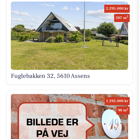
2.295.000 kr
2
207 m
Fuglebakken 32, 5610 Assens
1.295.000 kr
2
98 m