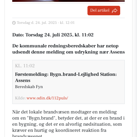
Del artikel
Torsdag d. 24. jul. 2025 - kl. 12:01
Dato: Torsdag 24. juli 2025, kl. 11:02
De kommunale redningsberedskaber har netop
udsendt denne melding om udrykning nær Assens
KL. 11:02
Førstemelding: Bygn.brand-Lejlighed Station:
Assens
Beredskab Fyn
Kilde:
www.odin.dk/112puls/
Når det lokale brandvæsen modtager en melding
om en "Bygn.brand", betyder det, at der er en brand i
en bygning, og det er en alvorlig nødsituation, som
kræver en hurtig og koordineret reaktion fra
brandvæsenet.