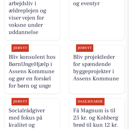
arbejdsliv i
og eventyr
ældreplejen og
viser vejen for
voksne under
uddannelse
JOBNYT
JOBNYT
Bliv konsulent hos
Bliv projektleder
BørnUngeHjælp i
for spændende
Assens Kommune
byggeprojekter i
og gør en forskel
Assens Kommune
for børn og unge
JOBNYT
DAGLIGVARER
Socialrådgiver
Få Magnum is til
med fokus på
25 kr. og Kohberg
kvalitet og
brød til kun 12 kr.