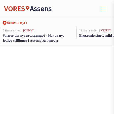
VORES
Assens
Seneste nyt ›
5 timer siden |
JOBNYT
11 timer siden |
VEJRET
Savner du nye græsgange? - Her er nye
Blæsende start, mild 
ledige stillinger i Assens og omegn