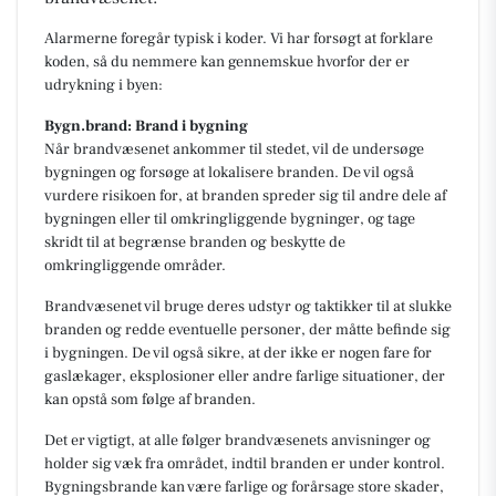
Alarmerne foregår typisk i koder. Vi har forsøgt at forklare
koden, så du nemmere kan gennemskue hvorfor der er
udrykning i byen:
Bygn.brand: Brand i bygning
Når brandvæsenet ankommer til stedet, vil de undersøge
bygningen og forsøge at lokalisere branden. De vil også
vurdere risikoen for, at branden spreder sig til andre dele af
bygningen eller til omkringliggende bygninger, og tage
skridt til at begrænse branden og beskytte de
omkringliggende områder.
Brandvæsenet vil bruge deres udstyr og taktikker til at slukke
branden og redde eventuelle personer, der måtte befinde sig
i bygningen. De vil også sikre, at der ikke er nogen fare for
gaslækager, eksplosioner eller andre farlige situationer, der
kan opstå som følge af branden.
Det er vigtigt, at alle følger brandvæsenets anvisninger og
holder sig væk fra området, indtil branden er under kontrol.
Bygningsbrande kan være farlige og forårsage store skader,