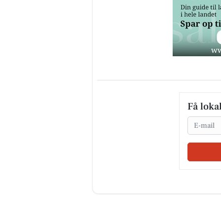
Få loka
Email