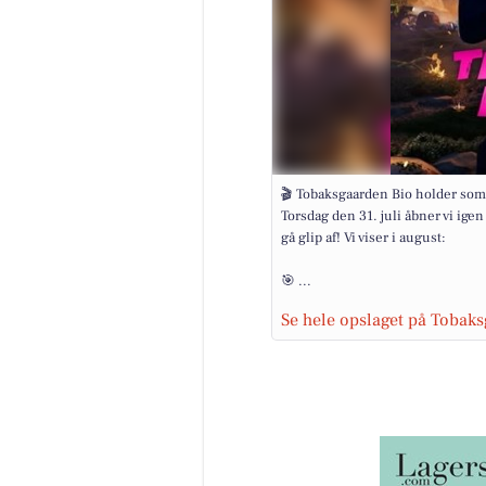
🎬 Tobaksgaarden Bio holder som
Torsdag den 31. juli åbner vi igen
gå glip af! Vi viser i august:
🎯 ...
Se hele opslaget på Tobak