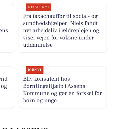
LOKALT NYT
Fra taxachauffør til social- og
sundhedshjælper: Niels fandt
ens
nyt arbejdsliv i ældreplejen og
viser vejen for voksne under
uddannelse
JOBNYT
end
Bliv konsulent hos
 og
BørnUngeHjælp i Assens
Kommune og gør en forskel for
børn og unge