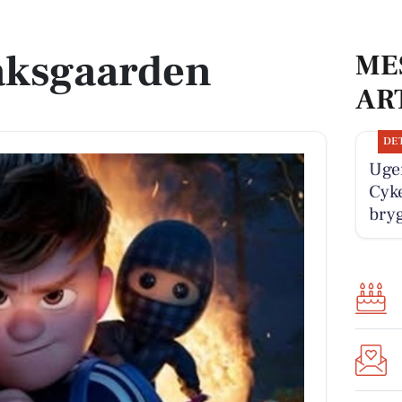
aksgaarden
ME
AR
DE
Uge
Cyke
bry