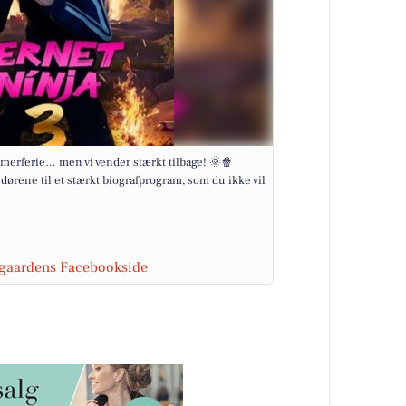
merferie… men vi vender stærkt tilbage! 🌞🍿
 dørene til et stærkt biografprogram, som du ikke vil
sgaardens Facebookside