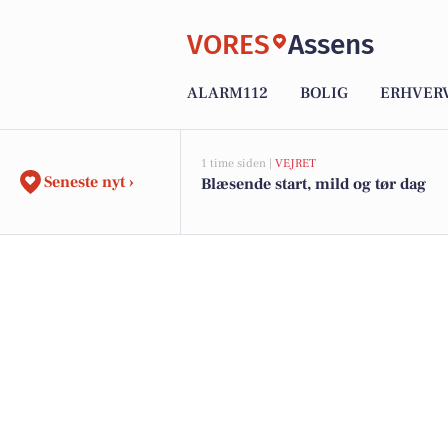
VORES
Assens
ALARM112
BOLIG
ERHVER
1 time siden |
VEJRET
Seneste nyt ›
Blæsende start, mild og tør dag