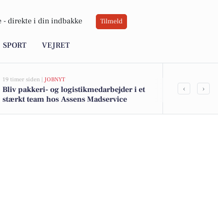
 -
direkte i din indbakke
Tilmeld
SPORT
VEJRET
19 timer siden |
JOBNYT
19 timer siden |
‹
›
Bliv pakkeri- og logistikmedarbejder i et
Bliv en del 
stærkt team hos Assens Madservice
som ernærin
Madservice