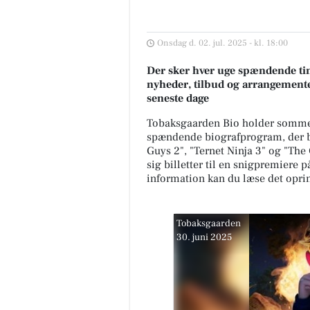
Onsdag d. 02. jul. 2025 - kl. 18:00
Der sker hver uge spændende tin
nyheder, tilbud og arrangemente
seneste dage
Tobaksgaarden Bio holder sommerf
spændende biografprogram, der b
Guys 2", "Ternet Ninja 3" og "The 
sig billetter til en snigpremiere 
information kan du læse det opri
Tobaksgaarden
30. juni 2025