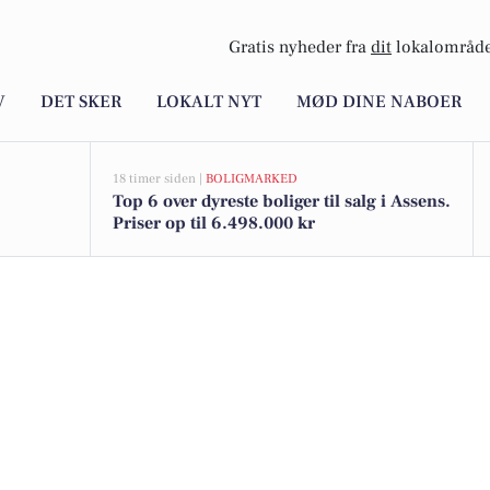
Gratis nyheder fra
dit
lokalområde
V
DET SKER
LOKALT NYT
MØD DINE NABOER
18 timer siden |
BOLIGMARKED
Top 6 over dyreste boliger til salg i Assens.
Priser op til 6.498.000 kr