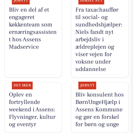
JOBNYT
LOKALT NYT
Bliv en del af et
Fra taxachauffør
engageret
til social- og
køkkenteam som
sundhedshjælper:
ernæringsassisten
Niels fandt nyt
t hos Assens
arbejdsliv i
Madservice
ældreplejen og
viser vejen for
voksne under
uddannelse
DET SKER
JOBNYT
Oplev en
Bliv konsulent hos
fortryllende
BørnUngeHjælp i
weekend i Assens:
Assens Kommune
Flyvninger, kultur
og gør en forskel
og eventyr
for børn og unge