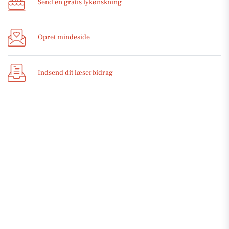
Send en gratis lykønskning
Opret mindeside
Indsend dit læserbidrag