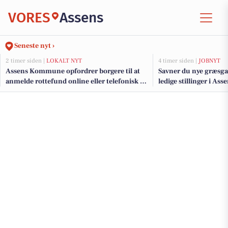
VORES
Assens
Seneste nyt ›
2 timer siden |
LOKALT NYT
4 timer siden |
JOBNYT
Assens Kommune opfordrer borgere til at
Savner du nye græsga
anmelde rottefund online eller telefonisk på
ledige stillinger i As
hverdage