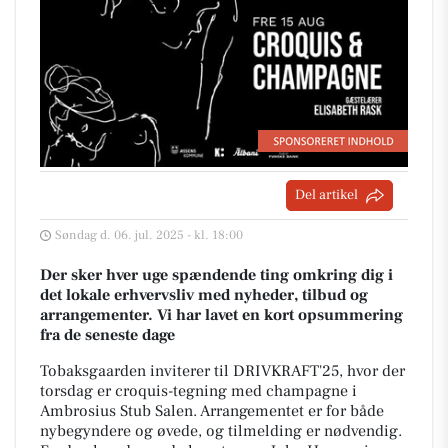
Del artikel
Søndag d. 06. jul. 2025 - kl. 18:00
Der sker hver uge spændende ting omkring dig i
det lokale erhvervsliv med nyheder, tilbud og
arrangementer. Vi har lavet en kort opsummering
fra de seneste dage
Tobaksgaarden inviterer til DRIVKRAFT'25, hvor der
torsdag er croquis-tegning med champagne i
Ambrosius Stub Salen. Arrangementet er for både
nybegyndere og øvede, og tilmelding er nødvendig.