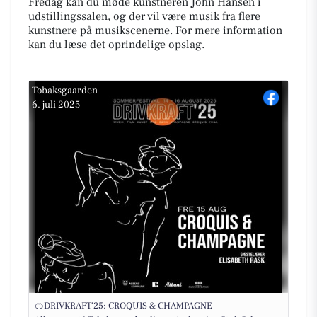
Fredag kan du møde kunstneren John Hansen i
udstillingssalen, og der vil være musik fra flere
kunstnere på musikscenerne. For mere information
kan du læse det oprindelige opslag.
Tobaksgaarden
6. juli 2025
🍊DRIVKRAFT'25: CROQUIS & CHAMPAGNE