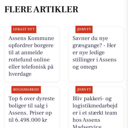
FLERE ARTIKLER
LOKALT NYT
JOBNYT
Assens Kommune
Savner du nye
opfordrer borgere
græsgange? - Her
til at anmelde
er nye ledige
rottefund online
stillinger i Assens
eller telefonisk på
og omegn
hverdage
BOLIGMARKED
JOBNYT
Top 6 over dyreste
Bliv pakkeri- og
boliger til salg i
logistikmedarbejd
Assens. Priser op
er i et stærkt team
til 6.498.000 kr
hos Assens
Madservice