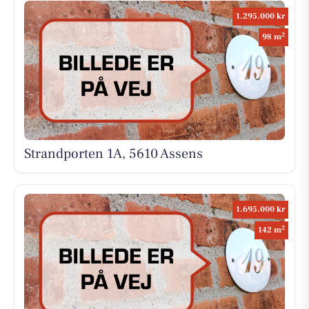
1.295.000 kr
2
98 m
Strandporten 1A, 5610 Assens
1.695.000 kr
2
142 m