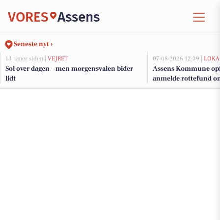
VORES
Assens
Seneste nyt ›
13 timer siden |
VEJRET
07-08-2026 12:39 |
LOKA
Sol over dagen – men morgensvalen bider
Assens Kommune opfor
lidt
anmelde rottefund onl
hverdage