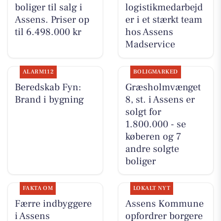
boliger til salg i
logistikmedarbejd
Assens. Priser op
er i et stærkt team
til 6.498.000 kr
hos Assens
Madservice
ALARM112
BOLIGMARKED
Beredskab Fyn:
Græsholmvænget
Brand i bygning
8, st. i Assens er
solgt for
1.800.000 - se
køberen og 7
andre solgte
boliger
FAKTA OM
LOKALT NYT
Færre indbyggere
Assens Kommune
i Assens
opfordrer borgere