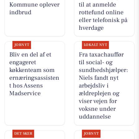
Kommune oplever
til at anmelde
indbrud
rottefund online
eller telefonisk på
hverdage
JOBNYT
LOKALT NYT
Bliv en del af et
Fra taxachauffør
engageret
til social- og
køkkenteam som
sundhedshjælper:
ernæringsassisten
Niels fandt nyt
t hos Assens
arbejdsliv i
Madservice
ældreplejen og
viser vejen for
voksne under
uddannelse
DET SKER
JOBNYT