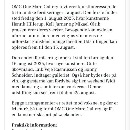
OMG One More Gallery inviterer kunstinteresserede
til to unikke ferniseringer i august. Den første finder
sted fredag den 1. august 2025, hvor kunstnerne
Henrik Hillerup, Kell Jarner og Mikael Olrik
præsenterer deres værker. Besøgende kan nyde en
uformel atmosfære med et glas vin, mens de
udforsker kunstens mange facetter. Udstillingen kan
opleves frem til den 15. august.
Den anden fernisering løber af stablen lørdag den
16. august 2025, hvor nye kunstnere, Gitte
Skovmand, Erik Veje Rasmussen og Sonny
Schneider, indtager galleriet. Også her bydes der på
vin, og gæsterne kan fordybe sig i en weekend fyldt
med kunst og samtaler om værkerne. Denne
udstilling kan ses frem til den 29. august.
Begge arrangementer er rettet mod voksne, og der er
fri entré. Så tag forbi OMG One More Gallery og få
en kunstnerisk start på weekenden.
Praktisk information: