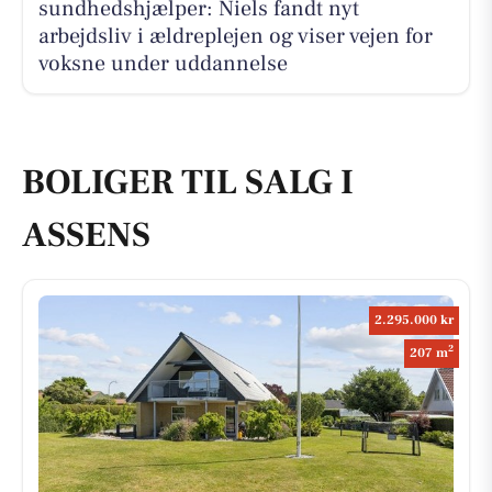
sundhedshjælper: Niels fandt nyt
arbejdsliv i ældreplejen og viser vejen for
voksne under uddannelse
BOLIGER TIL SALG I
ASSENS
2.295.000 kr
2
207 m