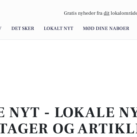
Gratis nyheder fra
dit
lokalområde
V
DET SKER
LOKALT NYT
MØD DINE NABOER
E NYT - LOKALE N
TAGER OG ARTIKL