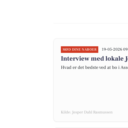
19-05-2026 09
MØD DINE NABOER
Interview med lokale 
Hvad er det bedste ved at bo i As
Kilde: Jesper Dahl Rasmussen