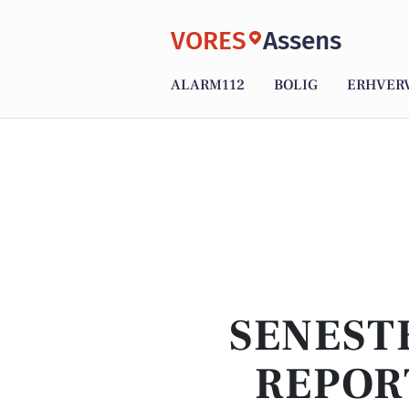
VORES
Assens
ALARM112
BOLIG
ERHVER
SENEST
REPOR