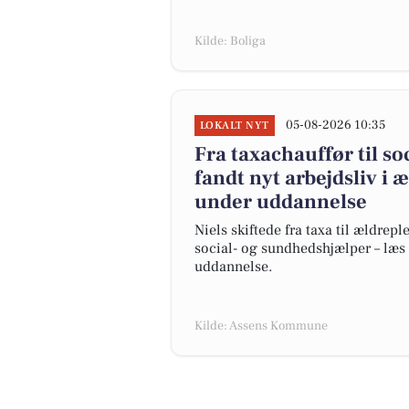
Kilde: Boliga
05-08-2026 10:35
LOKALT NYT
Fra taxachauffør til s
fandt nyt arbejdsliv i 
under uddannelse
Niels skiftede fra taxa til ældre
social- og sundhedshjælper – læs
uddannelse.
Kilde: Assens Kommune