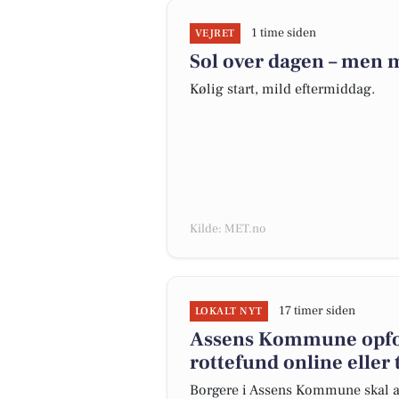
1 time siden
VEJRET
Sol over dagen – men 
Kølig start, mild eftermiddag.
Kilde: MET.no
17 timer siden
LOKALT NYT
Assens Kommune opfor
rottefund online eller
Borgere i Assens Kommune skal anm