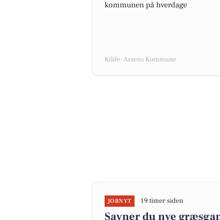
kommunen på hverdage
Kilde: Assens Kommune
19 timer siden
JOBNYT
Savner du nye græsgange