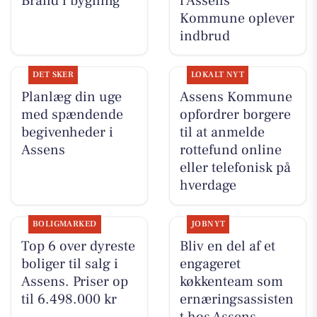
Brand i bygning
i Assens
Kommune oplever
indbrud
DET SKER
LOKALT NYT
Planlæg din uge
Assens Kommune
med spændende
opfordrer borgere
begivenheder i
til at anmelde
Assens
rottefund online
eller telefonisk på
hverdage
BOLIGMARKED
JOBNYT
Top 6 over dyreste
Bliv en del af et
boliger til salg i
engageret
Assens. Priser op
køkkenteam som
til 6.498.000 kr
ernæringsassisten