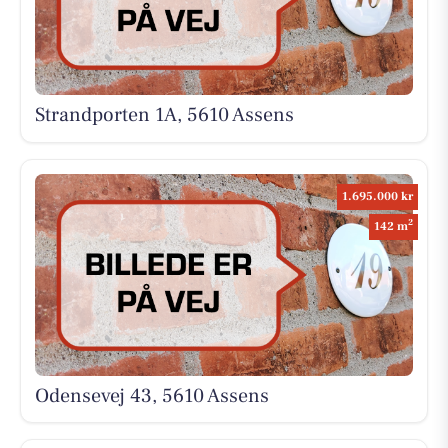
Strandporten 1A, 5610 Assens
1.695.000 kr
2
142 m
Odensevej 43, 5610 Assens