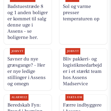
Badstuestræde 8
Sol og varme
og 1 anden boliger
presser
er kommet til salg
temperaturen op
denne uge i
Assens - se
boligerne her.
JOBNYT
JOBNYT
Savner du nye
Bliv pakkeri- og
græsgange? - Her
logistikmedarbejd
er nye ledige
er i et stærkt team
stillinger i Assens
hos Assens
og omegn
Madservice
ALARM112
FAKTA OM
Beredskab Fyn:
Færre indbyggere