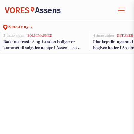
VORES
Assens
Seneste nyt ›
3 timer siden |
BOLIGMARKED
4 timer siden |
DET SKER
Badstuestræde 8 og 1 anden boliger er
Planlæg din uge med
kommet til salg denne uge i Assens - se
begivenheder i Assen
boligerne her.