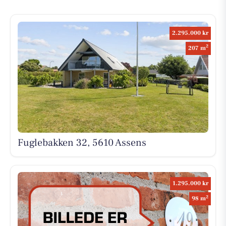
2.295.000 kr
2
207 m
Fuglebakken 32, 5610 Assens
1.295.000 kr
2
98 m