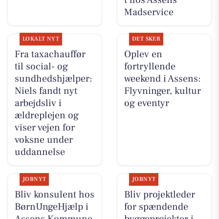
t hos Assens
Madservice
LOKALT NYT
DET SKER
Fra taxachauffør
Oplev en
til social- og
fortryllende
sundhedshjælper:
weekend i Assens:
Niels fandt nyt
Flyvninger, kultur
arbejdsliv i
og eventyr
ældreplejen og
viser vejen for
voksne under
uddannelse
JOBNYT
JOBNYT
Bliv konsulent hos
Bliv projektleder
BørnUngeHjælp i
for spændende
Assens Kommune
byggeprojekter i