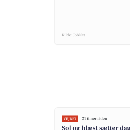
Kilde: JobNet
21 timer siden
VEJRET
Sol og blæst sætter d