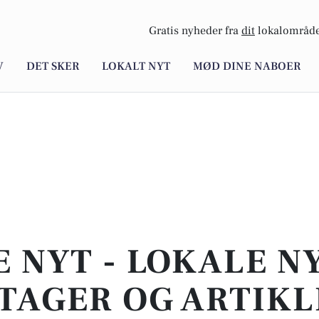
Gratis nyheder fra
dit
lokalområde
V
DET SKER
LOKALT NYT
MØD DINE NABOER
E NYT - LOKALE N
TAGER OG ARTIKL