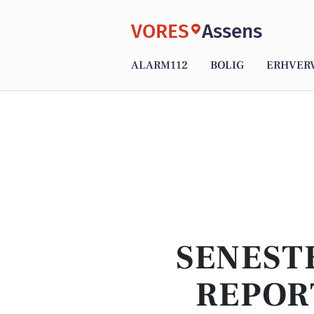
VORES
Assens
ALARM112
BOLIG
ERHVER
SENEST
REPOR