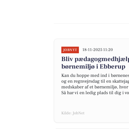
18-11-2025 11:20
JOBNYT
Bliv pædagogmedhjælper
børnemiljø i Ebberup
Kan du hoppe med ind i børnenes u
og en regnvejrsdag til en skattej
medskaber af et børnemiljø, hvor
Så har vi en ledig plads til dig i 
Kilde: JobNet