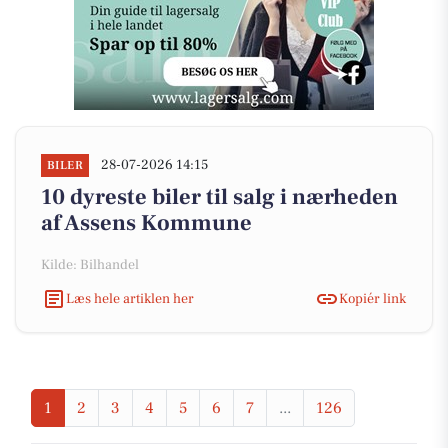
28-07-2026 14:15
BILER
10 dyreste biler til salg i nærheden
af Assens Kommune
Kilde: Bilhandel
Læs hele artiklen her
Kopiér link
1
2
3
4
5
6
7
...
126