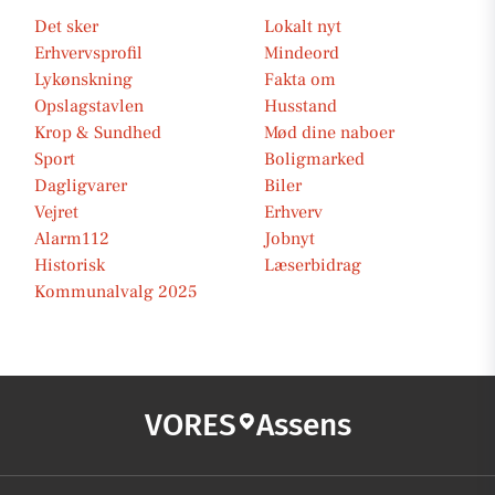
Det sker
Lokalt nyt
Erhvervsprofil
Mindeord
Lykønskning
Fakta om
Opslagstavlen
Husstand
Krop & Sundhed
Mød dine naboer
Sport
Boligmarked
Dagligvarer
Biler
Vejret
Erhverv
Alarm112
Jobnyt
Historisk
Læserbidrag
Kommunalvalg 2025
VORES
Assens