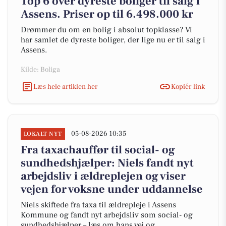
Top 6 over dyreste boliger til salg i
Assens. Priser op til 6.498.000 kr
Drømmer du om en bolig i absolut topklasse? Vi
har samlet de dyreste boliger, der lige nu er til salg i
Assens.
Kilde: Boliga
Læs hele artiklen her
Kopiér link
05-08-2026 10:35
LOKALT NYT
Fra taxachauffør til social- og
sundhedshjælper: Niels fandt nyt
arbejdsliv i ældreplejen og viser
vejen for voksne under uddannelse
Niels skiftede fra taxa til ældrepleje i Assens
Kommune og fandt nyt arbejdsliv som social- og
sundhedshjælper – læs om hans vej og