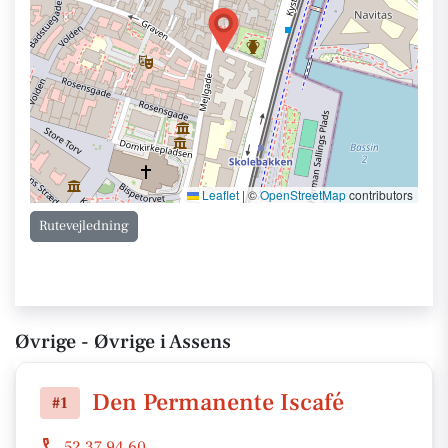
Leaflet
|
©
OpenStreetMap
contributors
Rutevejledning
Øvrige - Øvrige i Assens
Den Permanente Iscafé
#1
52 37 94 60