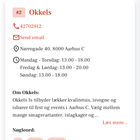
Okkels
#2
42702812
Send email
Nørregade 40, 8000 Aarhus C
Mandag - Torsdag: 13.00 - 18.00
Fredag & Lørdag: 13.00 - 20.00
Søndag: 13.00 - 18.00
Om Okkels:
Okkels Is tilbyder lækker kvalitetsis, isvogne og
isbarer til fest og events i Aarhus C. Vælg mellem
mange smagsvarianter, islagkager og
skræddersyede løsninger til dit arrengement. Perfekt
Læs mere...
til enhver fest med nem booking, levering og fokus
Nøgleord:
på bæredygtighed og smagsoplevelser.