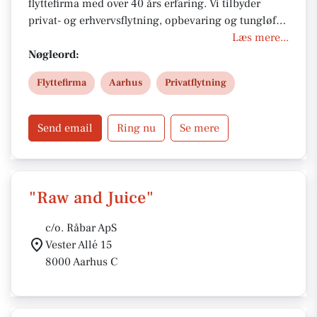
flyttefirma med over 40 års erfaring. Vi tilbyder
privat- og erhvervsflytning, opbevaring og tungløft i
Aarhus og hele Jylland. Vores erfarne team sikrer
Læs mere...
tryg, effektiv og miljøbevidst flytning med fokus på
Nøgleord:
kvalitet, service og konkurrencedygtige priser.
Flyttefirma
Aarhus
Privatflytning
Kontakt os i dag for et tilbud.
Send email
Ring nu
Se mere
"Raw and Juice"
c/o. Råbar ApS
Vester Allé 15
8000 Aarhus C