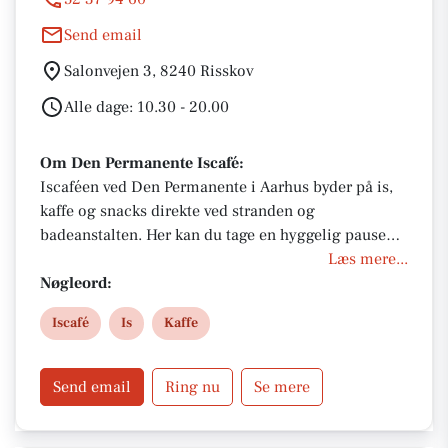
Send email
Salonvejen 3, 8240 Risskov
Alle dage: 10.30 - 20.00
Om Den Permanente Iscafé:
Iscaféen ved Den Permanente i Aarhus byder på is,
kaffe og snacks direkte ved stranden og
badeanstalten. Her kan du tage en hyggelig pause
med havudsigt, frisk luft og afslappet stemning tæt
Læs mere...
på vandet.
Nøgleord:
Iscafé
Is
Kaffe
Send email
Ring nu
Se mere