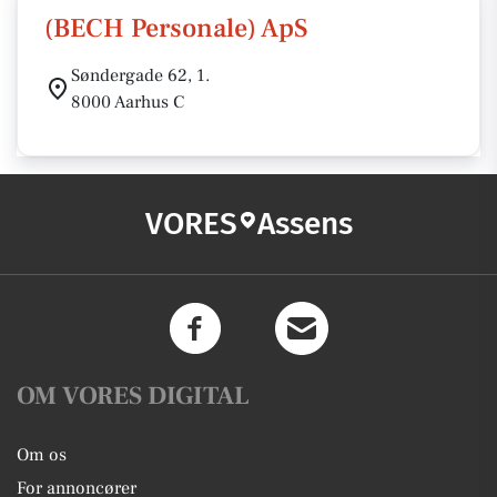
(BECH Personale) ApS
Søndergade 62, 1.
8000 Aarhus C
VORES
Assens
OM VORES DIGITAL
Om os
For annoncører