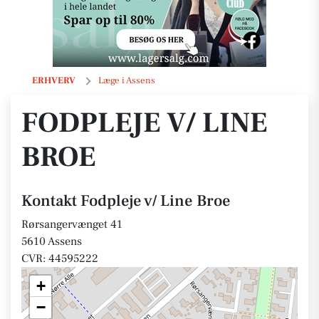
Fodpleje v/ Line Broe
ERHVERV
Læge i Assens
FODPLEJE V/ LINE
BROE
Kontakt Fodpleje v/ Line Broe
Rørsangervænget 41
5610 Assens
CVR: 44595222
+
−