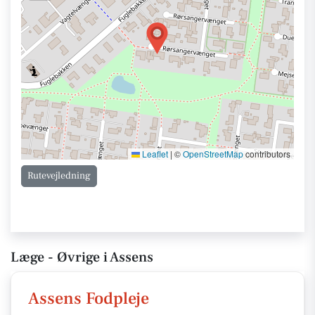
Leaflet
|
©
OpenStreetMap
contributors
Rutevejledning
Læge - Øvrige i Assens
Assens Fodpleje