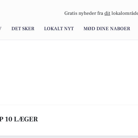
Gratis nyheder fra
dit
lokalområde
V
DET SKER
LOKALT NYT
MØD DINE NABOER
OP 10 LÆGER