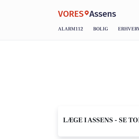
VORES
Assens
ALARM112
BOLIG
ERHVER
LÆGE I ASSENS - SE T