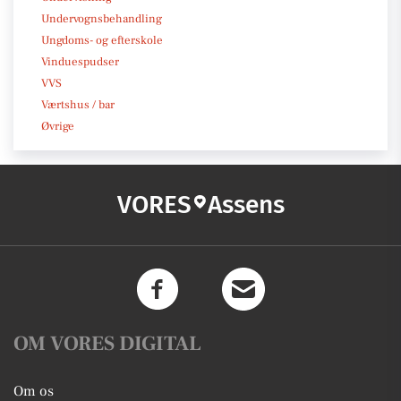
Undervognsbehandling
Ungdoms- og efterskole
Vinduespudser
VVS
Værtshus / bar
Øvrige
VORES
Assens
OM VORES DIGITAL
Om os