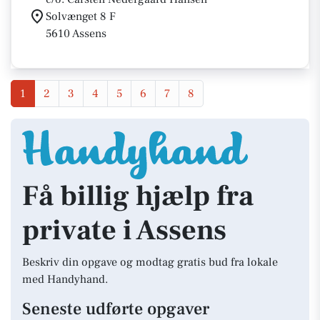
Solvænget 8 F
5610 Assens
1
2
3
4
5
6
7
8
Få billig hjælp fra
private i Assens
Beskriv din opgave og modtag gratis bud fra lokale
med Handyhand.
Seneste udførte opgaver