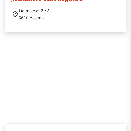
Odensevej 29 A
5610 Assens