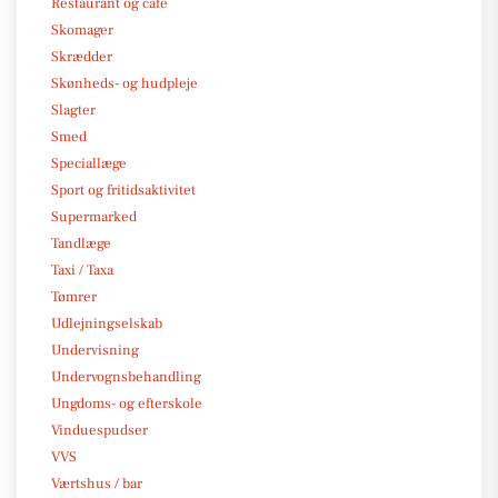
Restaurant og café
Skomager
Skrædder
Skønheds- og hudpleje
Slagter
Smed
Speciallæge
Sport og fritidsaktivitet
Supermarked
Tandlæge
Taxi / Taxa
Tømrer
Udlejningselskab
Undervisning
Undervognsbehandling
Ungdoms- og efterskole
Vinduespudser
VVS
Værtshus / bar