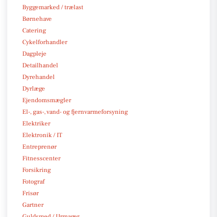
Byggemarked / trælast
Børnehave
Catering
Cykelforhandler
Dagpleje
Detailhandel
Dyrehandel
Dyrlæge
Ejendomsmægler
El-, gas-, vand- og fjernvarmeforsyning
Elektriker
Elektronik / IT
Entreprenør
Fitnesscenter
Forsikring
Fotograf
Frisør
Gartner
Guldsmed / Urmager