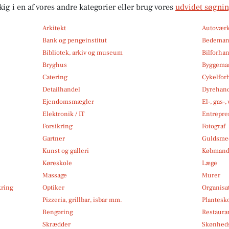
kig i en af vores andre kategorier eller brug vores
udvidet søgni
Arkitekt
Autoværk
Bank og pengeinstitut
Bedema
Bibliotek, arkiv og museum
Bilforha
Bryghus
Byggemar
Catering
Cykelfor
Detailhandel
Dyrehan
Ejendomsmægler
El-, gas-
Elektronik / IT
Entrepre
Forsikring
Fotograf
Gartner
Guldsmed
Kunst og galleri
Købmand
Køreskole
Læge
Massage
Murer
kring
Optiker
Organisa
Pizzeria, grillbar, isbar mm.
Plantesk
Rengøring
Restauran
Skrædder
Skønheds