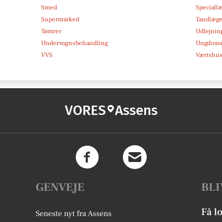
Smed
Speciall
Supermarked
Tandlæg
Tømrer
Udlejnin
Undervognsbehandling
Ungdoms-
VVS
Værtshus
VORES
Assens
GENVEJE
BLI
Få l
Seneste nyt fra Assens