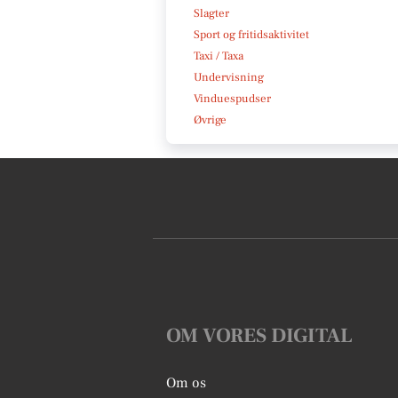
Slagter
Sport og fritidsaktivitet
Taxi / Taxa
Undervisning
Vinduespudser
Øvrige
OM VORES DIGITAL
Om os