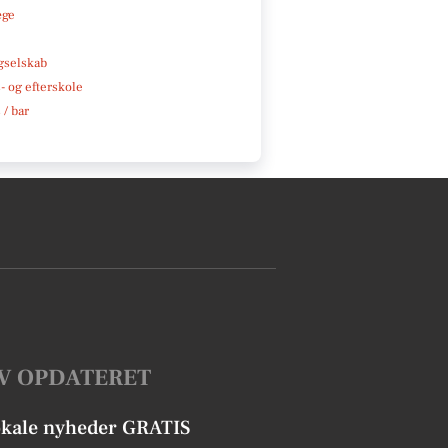
æge
e
gselskab
 og efterskole
 / bar
V OPDATERET
okale nyheder GRATIS