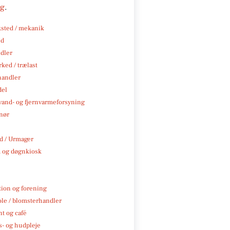
ng
.
sted / mekanik
nd
ndler
ked / trælast
handler
del
, vand- og fjernvarmeforsyning
nør
 / Urmager
 og døgnkiosk
tion og forening
ole / blomsterhandler
t og café
- og hudpleje