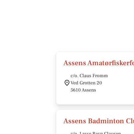
Assens Amatørfiskerf
c/o. Claus Fromm
Ved Grotten 20
5610 Assens
Assens Badminton Cl
c/o. Lasse Ravn Clausen