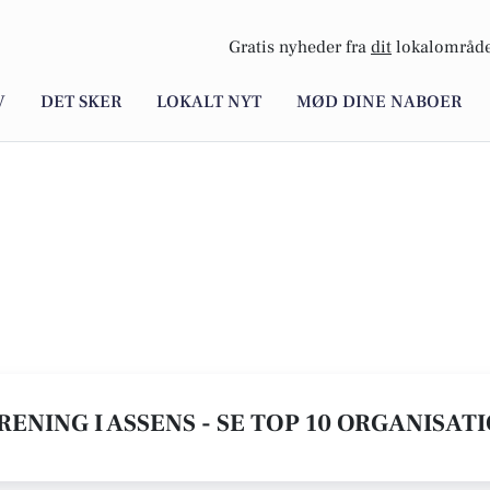
Gratis nyheder fra
dit
lokalområde
V
DET SKER
LOKALT NYT
MØD DINE NABOER
ENING I ASSENS - SE TOP 10 ORGANISA