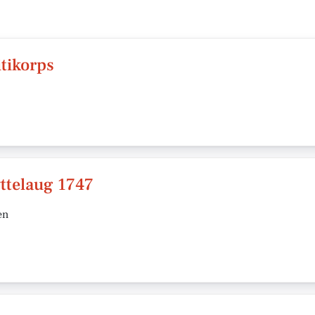
itikorps
ttelaug 1747
en