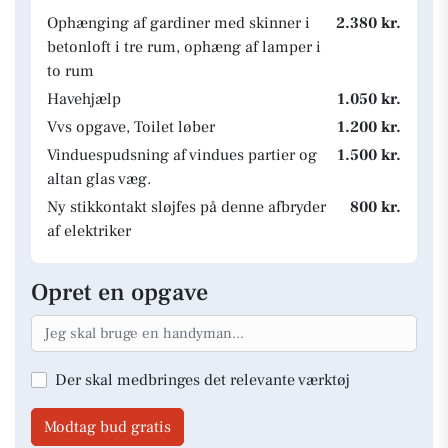
Ophænging af gardiner med skinner i
2.380 kr.
betonloft i tre rum, ophæng af lamper i
to rum
Havehjælp
1.050 kr.
Vvs opgave, Toilet løber
1.200 kr.
Vinduespudsning af vindues partier og
1.500 kr.
altan glas væg.
Ny stikkontakt sløjfes på denne afbryder
800 kr.
af elektriker
Opret en opgave
Der skal medbringes det relevante værktøj
Modtag bud gratis