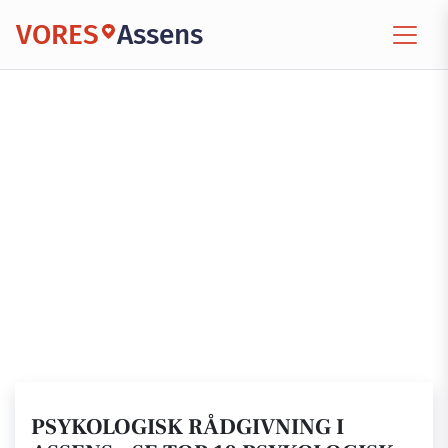
VORES
Assens
PSYKOLOGISK RÅDGIVNING I