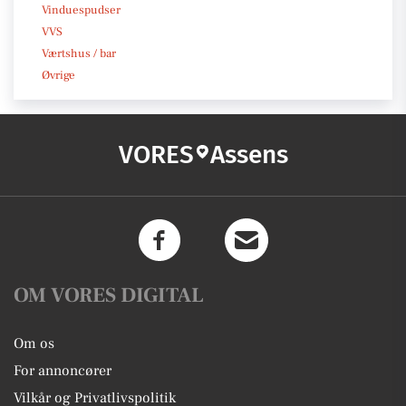
Vinduespudser
VVS
Værtshus / bar
Øvrige
VORES
Assens
OM VORES DIGITAL
Om os
For annoncører
Vilkår og Privatlivspolitik