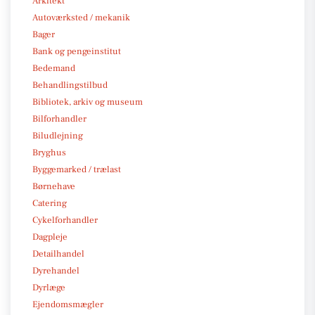
Arkitekt
Autoværksted / mekanik
Bager
Bank og pengeinstitut
Bedemand
Behandlingstilbud
Bibliotek, arkiv og museum
Bilforhandler
Biludlejning
Bryghus
Byggemarked / trælast
Børnehave
Catering
Cykelforhandler
Dagpleje
Detailhandel
Dyrehandel
Dyrlæge
Ejendomsmægler