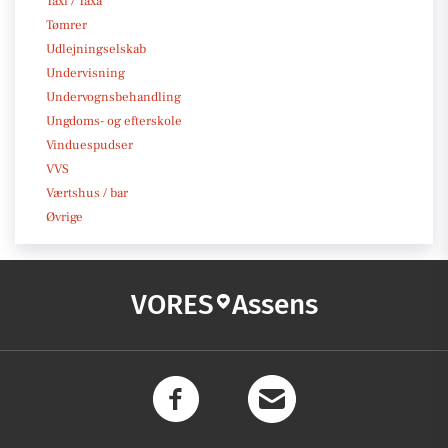
Taxi / Taxa
Tømrer
Udlejningselskab
Undervisning
Undervognsbehandling
Ungdoms- og efterskole
Vinduespudser
VVS
Værtshus / bar
Øvrige
VORES
Assens